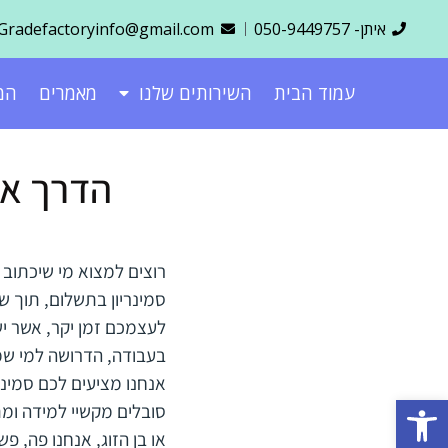
ילוג
איתן- 050-9449757
Gradefactoryinfo@gmail.com
תוכן
עמוד הבית
השירותים שלנו
מאמרים
המ
הדרך אל
רוצים למצוא מי שיכתוב
סמינריון בתשלום, תוך ש
לעצמכם זמן יקר, אשר י
בעבודה, הדרושה למי שמע
אנחנו מציעים לכם סמינ
פתח סרגל נגישות
סובלים מקשיי למידה ומ
או בן הזוג, אנחנו פה, פ