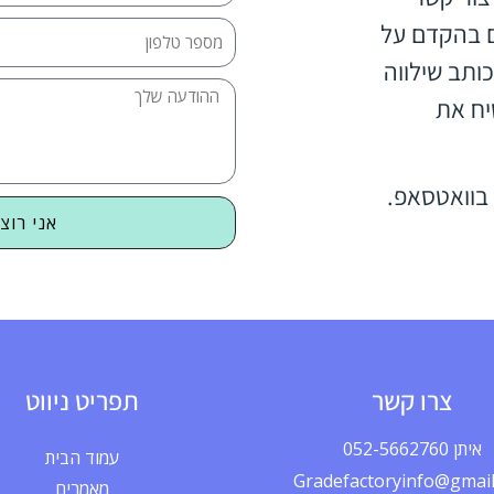
ם בהקדם על
ותב שילווה
יח את
בוואטסאפ.
אני רוצ
צרו קשר
תפריט ניווט
איתן 052-5662760
עמוד הבית
Gradefactoryinfo@gmai
מאמרים