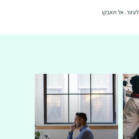
אתגר באופק, Grade Factory יהיו כאן כדי לעזור. אל תאבקו