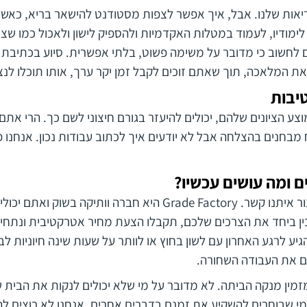
יאות שלנו. אבל, איך אפשר לצפות מסטודנט להישאר בריא, כאשר
מודיו, לעמוד במטלות האקדמיות ולהספיק לישון ולאכול כמו שצ
 לחשוב כי מדובר על משימה פשוט, בלתי אפשרית. סיוע בכתיבת ס
 המלאכה, תוך שאתם זוכים לקבל זמן יקר ערך, אותו תוכלו לנצ
יבות
צע הציונים שלהם, יכולים להיעזר בגורם חיצוני לשם כך. הרי את
 מבחנים בהצלחה אבל לא יודעים איך לכתוב עבודות נכון. אנחנו
 ומה עושים עכשיו?
ראשית, אתם צריכים ליצור איתנו קשר. Grade Factory היא חברה וות
ין ביחד את הצרכים שלכם, תקבלו הצעת מחיר אטרקטיבית ונתחי
ע לרגע האחרון עם לשון בחוץ או לוותר על שעות שינה חיוניות לב
ם את העבודה השחורה.
מין מנקה הביתה. לא מדובר על מי שלא יכולים לנקות את הבית 
מי שבוחרים להשקיע את זמנם בדברים אחרים. אנחנו לא רוצים 