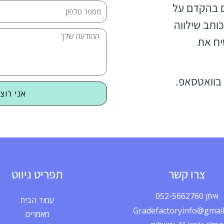
ם בהקדם על
ותב שילווה
יח את
בוואטסאפ.
אני רוצ
צרו קשר
תפריט ניווט
איתן 052-5662760
עמוד הבית
Gradefactoryinfo@gmai
מאמרים